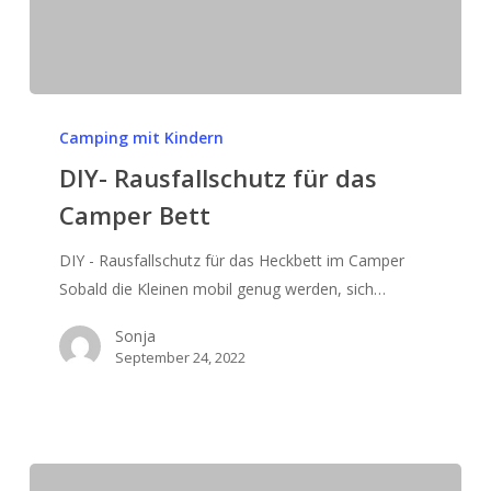
DIY-
Rausfallschutz
Camping mit Kindern
für
DIY- Rausfallschutz für das
das
Camper Bett
Camper
Bett
DIY - Rausfallschutz für das Heckbett im Camper
Sobald die Kleinen mobil genug werden, sich…
Sonja
September 24, 2022