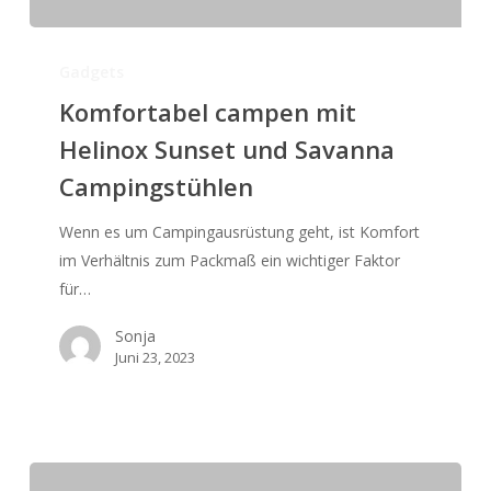
Komfortabel
campen
Gadgets
mit
Komfortabel campen mit
Helinox
Helinox Sunset und Savanna
Sunset
Campingstühlen
und
Savanna
Wenn es um Campingausrüstung geht, ist Komfort
Campingstühlen
im Verhältnis zum Packmaß ein wichtiger Faktor
für…
Sonja
Juni 23, 2023