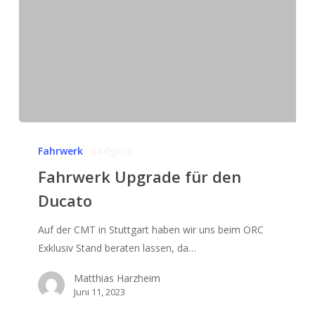
Fahrwerk
Upgrade
Fahrwerk
Gadgets
für
Fahrwerk Upgrade für den
den
Ducato
Ducato
Auf der CMT in Stuttgart haben wir uns beim ORC
Exklusiv Stand beraten lassen, da…
Matthias Harzheim
Juni 11, 2023