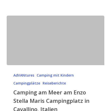
Camping
am
AdVANtures
Camping mit Kindern
Meer
Campingplätze
Reiseberichte
am
Camping am Meer am Enzo
Enzo
Stella Maris Campingplatz in
Stella
Maris
Cavallino, Italien