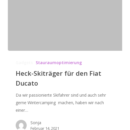
Heck-
Skiträger
Gadgets
Stauraumoptimierung
für
Heck-Skiträger für den Fiat
den
Ducato
Fiat
Ducato
Da wir passionierte Skifahrer sind und auch sehr
gerne Wintercamping machen, haben wir nach
einer…
Sonja
Februar 14, 2021