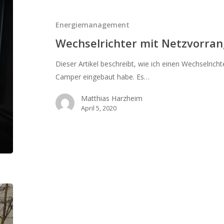
Netzvorrangschaltung
im
Energiemanagement
Camper
Wechselrichter mit Netzvorra
Dieser Artikel beschreibt, wie ich einen Wechselric
Camper eingebaut habe. Es…
Matthias Harzheim
April 5, 2020
Solaranlage
auf
einem