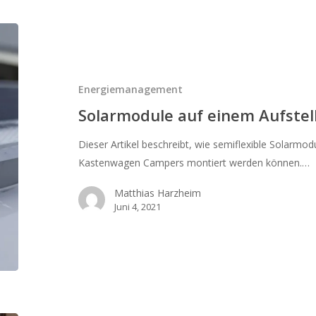
Solarmodule
auf
einem
Aufstelldach
Energiemanagement
mit
Solarmodule auf einem Aufstell
Aluprofilen
Dieser Artikel beschreibt, wie semiflexible Solarmo
Kastenwagen Campers montiert werden können.…
Matthias Harzheim
Juni 4, 2021