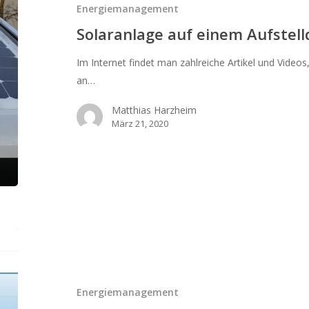
Aufstelldach
Energiemanagement
Solaranlage auf einem Aufstel
Im Internet findet man zahlreiche Artikel und Videos
an…
Matthias Harzheim
März 21, 2020
Energiemanagement
im
Camper
–
Energiemanagement
Ladewandler