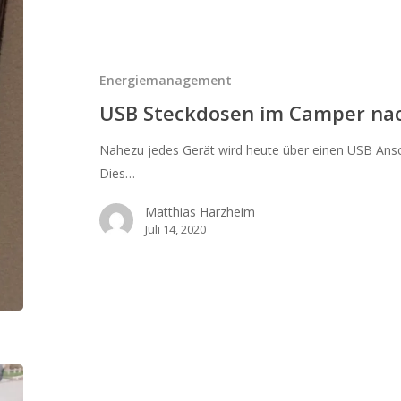
USB
Steckdosen
im
Camper
Energiemanagement
nachrüsten
USB Steckdosen im Camper na
Nahezu jedes Gerät wird heute über einen USB Ansc
Dies…
Matthias Harzheim
Juli 14, 2020
Autoradio-
Stromversorgung