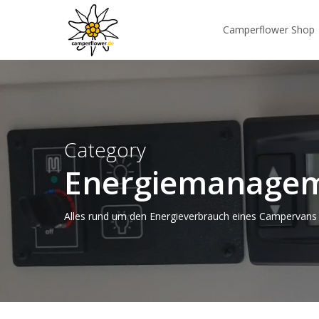
Skip
to
Camperflower Shop
main
content
Category
Energiemanage
Alles rund um den Energieverbrauch eines Campervans 