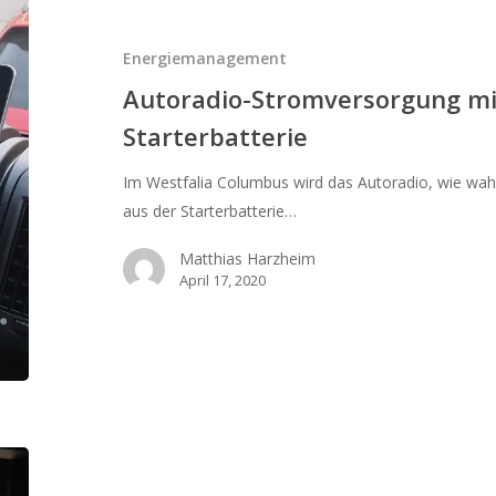
mit
Aufbaubatterie
Energiemanagement
oder
Autoradio-Stromversorgung mi
Starterbatterie
Starterbatterie
Im Westfalia Columbus wird das Autoradio, wie wah
aus der Starterbatterie…
Matthias Harzheim
April 17, 2020
Wechselrichter
mit