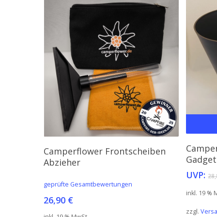
In Den Warenkorb
Camper
Camperflower Frontscheiben
Gadget
Abzieher
UVP:
28
geprüfte Gesamtbewertungen
inkl. 19 %
26,90
€
zzgl.
Vers
inkl. 19 % MwSt.