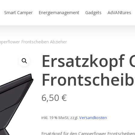
Smart Camper
Energiemanagement
Gadgets
AdVANtures
perflower Frontscheiben Abzieher
Ersatzkopf
Frontscheib
6,50
€
inkl. 19 % MwSt.
zzgl.
Versandkosten
Ersatzkopf für den Camperflower Frontscheiben