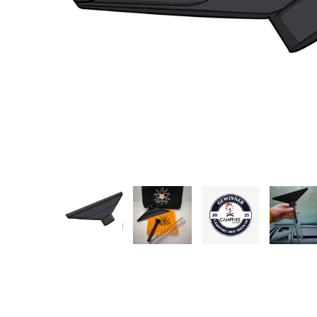
Hit enter to search or ESC to close