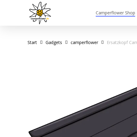
Skip
to
Camperflower Shop
main
content
Start
Gadgets
camperflower
Ersatzkopf Cam