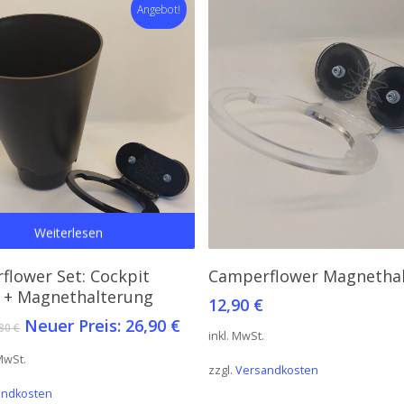
Angebot!
Weiterlesen
Ausführung Wählen
flower Set: Cockpit
Camperflower Magnetha
 + Magnethalterung
12,90
€
Ursprünglicher
Aktueller
Neuer Preis:
26,90
€
,80
€
inkl. MwSt.
Preis
Preis
 MwSt.
war:
ist:
zzgl.
Versandkosten
28,80 €
26,90 €.
andkosten