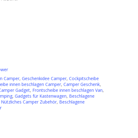
ower
en Camper
,
Geschenkidee Camper
,
Cockpitscheibe
eibe innen beschlagen Camper
,
Camper Geschenk
,
Camper Gadget
,
Frontscheibe innen beschlagen Van
,
amping
,
Gadgets für Kastenwagen
,
Beschlagene
,
Nützliches Camper Zubehör
,
Beschlagene
r