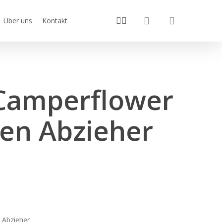
search
youtube
instagram
Über uns
Kontakt
 Camperflower
en Abzieher
 Abzieher