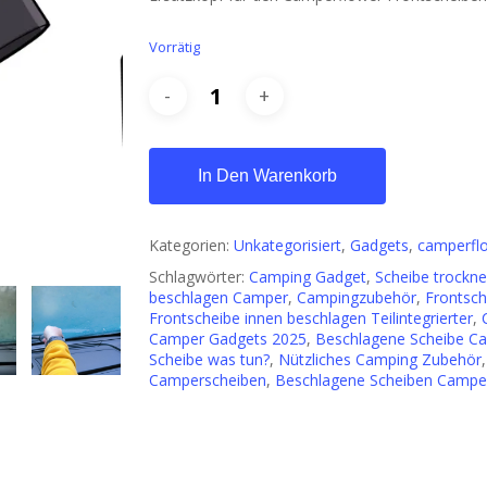
Vorrätig
In Den Warenkorb
Kategorien:
Unkategorisiert
,
Gadgets
,
camperfl
Schlagwörter:
Camping Gadget
,
Scheibe trockn
beschlagen Camper
,
Campingzubehör
,
Frontsch
Frontscheibe innen beschlagen Teilintegrierter
,
Camper Gadgets 2025
,
Beschlagene Scheibe C
Scheibe was tun?
,
Nützliches Camping Zubehör
Camperscheiben
,
Beschlagene Scheiben Campe