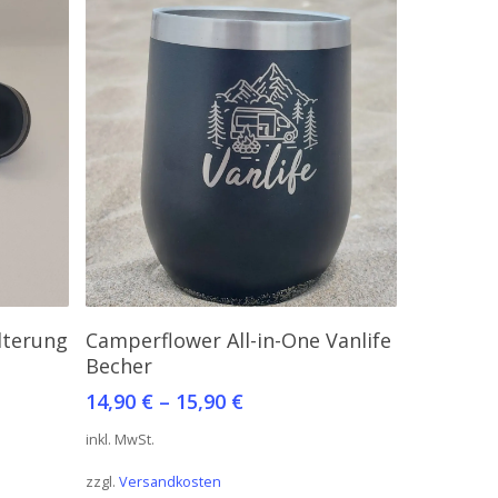
Dieses
Dieses
Produkt
Produkt
Ausführung Wählen
weist
weist
lterung
Camperflower All-in-One Vanlife
mehrere
mehrere
Becher
Varianten
Varianten
14,90
€
–
15,90
€
auf.
auf.
inkl. MwSt.
Die
Die
Optionen
Optionen
zzgl.
Versandkosten