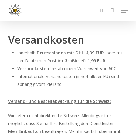
Skip
Menu
to
search
main
content
Versandkosten
Innerhalb
Deutschlands mit DHL
:
4,99 EUR
oder mit
der Deutschen Post
im Großbrief: 1,99 EUR
Versandkostenfrei
ab einem Warenwert von 60€
Internationale Versandkosten (innerhalbder EU) sind
abhängig vom Zielland
Versand- und Bestellabwicklung für die Schweiz:
Wir liefern nicht direkt in die Schweiz. Allerdings ist es
möglich, dass Sie für Ihre Bestellung den Dienstleister
MeinEinkauf.ch
beauftragen. MeinEinkauf.ch übernimmt