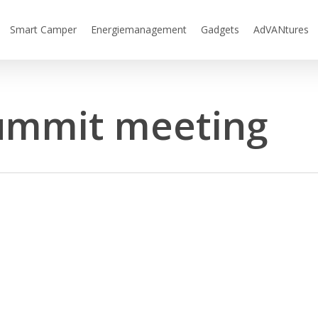
Smart Camper
Energiemanagement
Gadgets
AdVANtures
ummit meeting
Campervan
Summit
Meeting