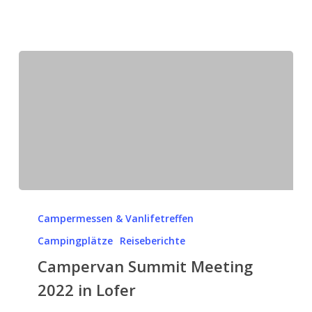
Campervan
Summit
Campermessen & Vanlifetreffen
Meeting
Campingplätze
Reiseberichte
2022
Campervan Summit Meeting
in
2022 in Lofer
Lofer