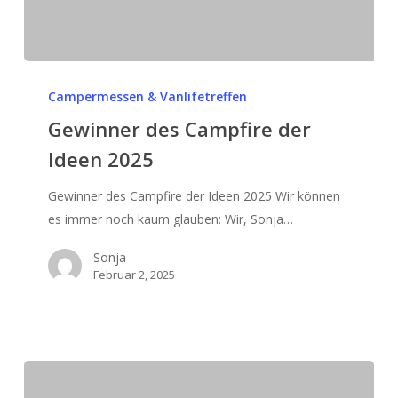
Gewinner
des
Campermessen & Vanlifetreffen
Campfire
Gewinner des Campfire der
der
Ideen 2025
Ideen
2025
Gewinner des Campfire der Ideen 2025 Wir können
es immer noch kaum glauben: Wir, Sonja…
Sonja
Februar 2, 2025