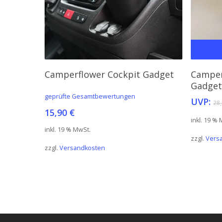
In Den Warenkorb
Camperflower Cockpit Gadget
Camper
Gadget
geprüfte Gesamtbewertungen
UVP:
28
15,90
€
inkl. 19 %
inkl. 19 % MwSt.
zzgl.
Vers
zzgl.
Versandkosten