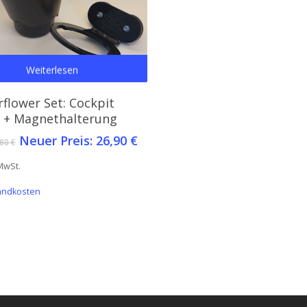
Weiterlesen
flower Set: Cockpit
 + Magnethalterung
Ursprünglicher
Aktueller
Neuer Preis:
26,90
€
,80
€
Preis
Preis
 MwSt.
war:
ist:
28,80 €
26,90 €.
andkosten