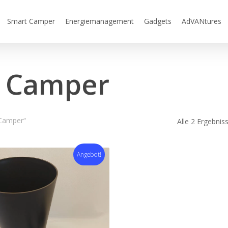
Smart Camper
Energiemanagement
Gadgets
AdVANtures
o Camper
 Camper“
Alle 2 Ergebni
Angebot!