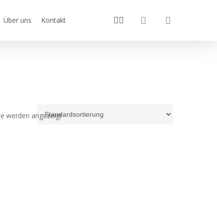
search
youtube
instagram
Über uns
Kontakt
sse werden angezeigt