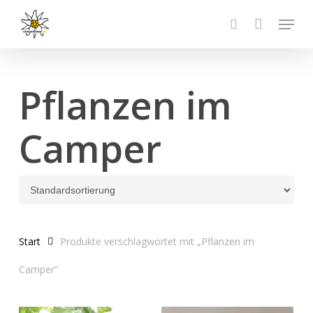
Skip
Menu
to
search
Close
main
Menu
content
Pflanzen im
Camper
Start
Produkte verschlagwortet mit „Pflanzen im
Camper“