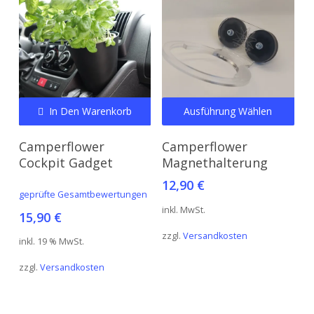
Dies
In Den Warenkorb
Ausführung Wählen
Prod
weis
Camperflower
Camperflower
meh
Cockpit Gadget
Magnethalterung
Vari
12,90
€
geprüfte Gesamtbewertungen
auf.
inkl. MwSt.
Die
15,90
€
Opt
zzgl.
Versandkosten
inkl. 19 % MwSt.
kön
zzgl.
Versandkosten
auf
der
Prod