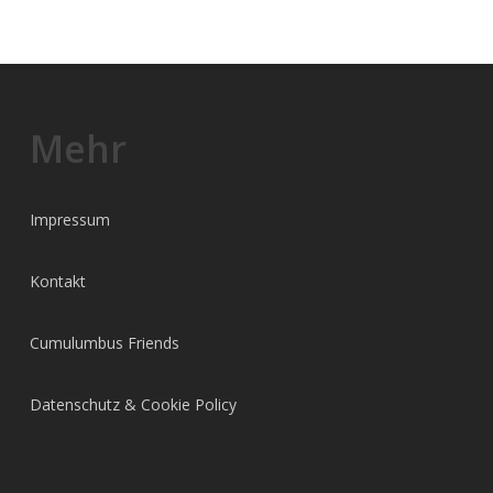
gewä
wer
Mehr
Impressum
Kontakt
Cumulumbus Friends
Datenschutz & Cookie Policy