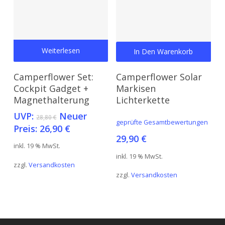
gewählt
gewä
werden
wer
Weiterlesen
In Den Warenkorb
Camperflower Set:
Camperflower Solar
Cockpit Gadget +
Markisen
Magnethalterung
Lichterkette
Ursprünglicher
UVP:
Neuer
28,80
€
geprüfte Gesamtbewertungen
Preis
Aktueller
Preis:
26,90
€
war:
29,90
€
Preis
inkl. 19 % MwSt.
28,80 €
ist:
inkl. 19 % MwSt.
26,90 €.
zzgl.
Versandkosten
zzgl.
Versandkosten