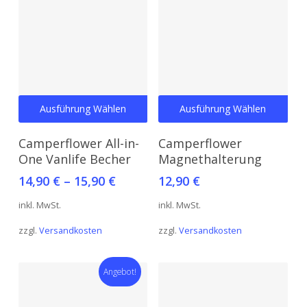
Dieses
Dies
Ausführung Wählen
Ausführung Wählen
Produkt
Prod
weist
weis
Camperflower All-in-
Camperflower
mehrere
meh
One Vanlife Becher
Magnethalterung
Varianten
Vari
14,90
€
–
15,90
€
12,90
€
auf.
auf.
inkl. MwSt.
inkl. MwSt.
Die
Die
Optionen
Opt
zzgl.
Versandkosten
zzgl.
Versandkosten
können
kön
auf
auf
Angebot!
der
der
Produktseite
Prod