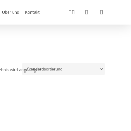
search
youtube
instagram
Über uns
Kontakt
ebnis wird angezeigt