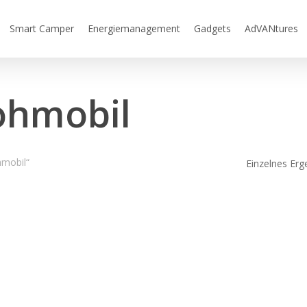
Smart Camper
Energiemanagement
Gadgets
AdVANtures
ohmobil
hmobil“
Einzelnes Erg