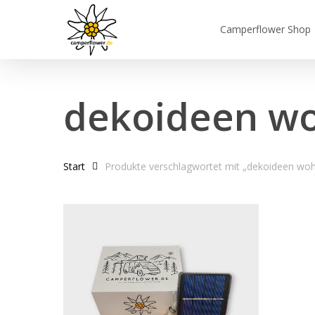
Skip
to
Camperflower Shop
main
content
dekoideen w
Start
Produkte verschlagwortet mit „dekoideen wo
Hit enter to search or ESC to close