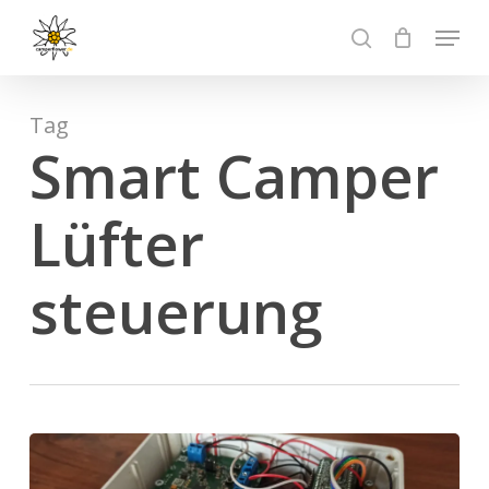
Skip
Menu
to
search
main
content
Tag
Smart Camper
Lüfter
steuerung