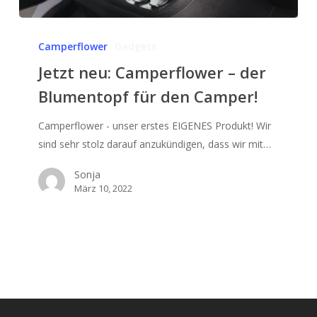
Jetzt
neu:
Camperflower
Gadgets
Camperflower
Jetzt neu: Camperflower – der
–
Blumentopf für den Camper!
der
Blumentopf
Camperflower - unser erstes EIGENES Produkt! Wir
für
sind sehr stolz darauf anzukündigen, dass wir mit…
den
Camper!
Sonja
März 10, 2022