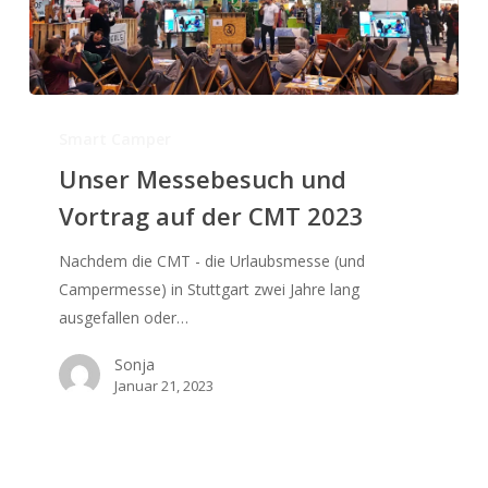
Unser
Messebesuch
Smart Camper
und
Unser Messebesuch und
Vortrag
Vortrag auf der CMT 2023
auf
der
Nachdem die CMT - die Urlaubsmesse (und
CMT
Campermesse) in Stuttgart zwei Jahre lang
2023
ausgefallen oder…
Sonja
Januar 21, 2023