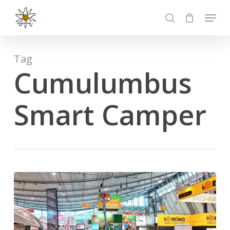
Skip
Menu
to
search
Close
main
Menu
content
Tag
Cumulumbus
Smart Camper