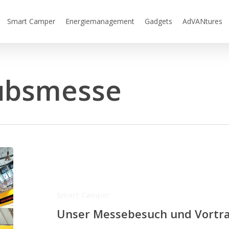
Smart Camper
Energiemanagement
Gadgets
AdVANtures
ubsmesse
Unser
Messebesuch
und
Vortrag
Smart Camper
auf
Unser Messebesuch und Vortra
der