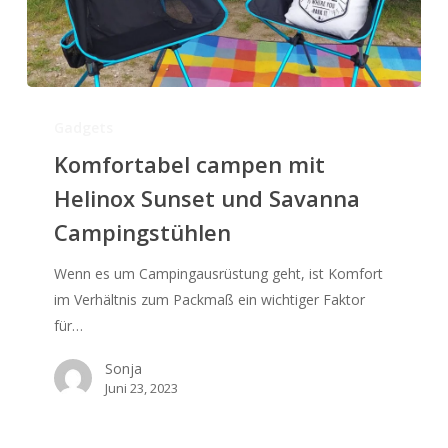
Komfortabel
campen
Gadgets
mit
Komfortabel campen mit
Helinox
Helinox Sunset und Savanna
Sunset
Campingstühlen
und
Savanna
Wenn es um Campingausrüstung geht, ist Komfort
Campingstühlen
im Verhältnis zum Packmaß ein wichtiger Faktor
für…
Sonja
Juni 23, 2023