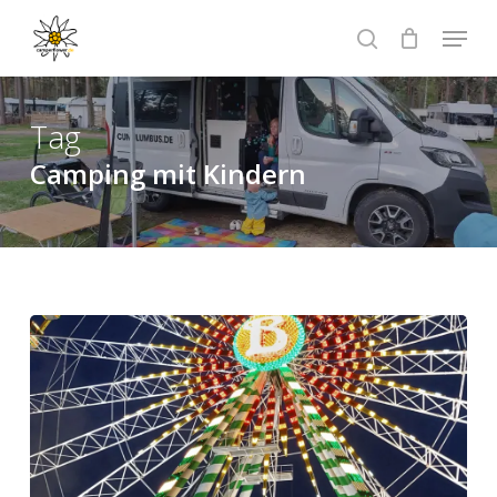
Skip
Menu
to
search
Close
main
Menu
content
Tag
Camping mit Kindern