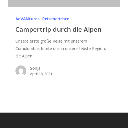
Campertrip
durch
AdVANtures
Reiseberichte
die
Campertrip durch die Alpen
Alpen
Unsere erste große Reise mit unserem
Cumulumbus führte uns in unsere liebste Region,
die Alpen…
Sonja
April 18, 2021